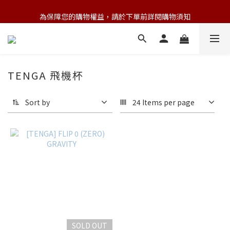
💌 Nearby收藏家｜任選三件 9折 五件 88折
為保障您的購物權益，請於下單前詳閱購物須知
💌 Nearby收藏家｜任選三件 9折 五件 88折
TENGA 飛機杯
Sort by
24 Items per page
SOLD OUT