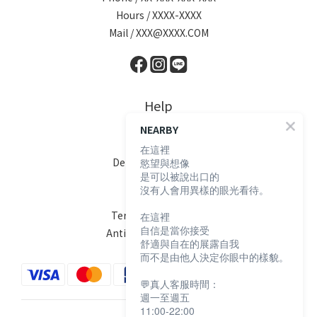
Hours / XXXX-XXXX
Mail / XXX@XXXX.COM
Help
NEARBY
FAQ
在這裡
Delivery & Shipping
慾望與想像
是可以被說出口的
Payment
沒有人會用異樣的眼光看待。
Return Policy
Terms & Conditions
在這裡
自信是當你接受
Anti-Fraud Statement
舒適與自在的展露自我
而不是由他人決定你眼中的樣貌。
💬真人客服時間：
週一至週五
11:00-22:00