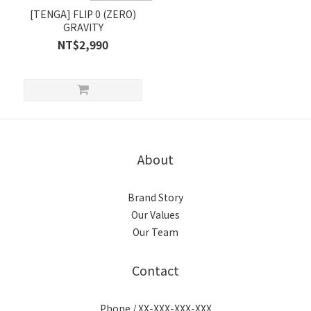
[TENGA] FLIP 0 (ZERO)
GRAVITY
NT$2,990
About
Brand Story
Our Values
Our Team
Contact
Phone / XX-XXX-XXX-XXX