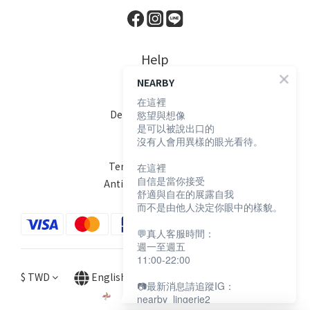
Help
NEARBY
FAQ
在這裡
Delivery & Shipping
慾望與想像
是可以被說出口的
Payment
沒有人會用異樣的眼光看待。
Return Policy
Terms & Conditions
在這裡
自信是當你接受
Anti-Fraud Statement
舒適與自在的展露自我
而不是由他人決定你眼中的樣貌。
💬真人客服時間：
週一至週五
11:00-22:00
$
TWD
English
📷最新消息請追蹤IG：
nearby_lingerie2