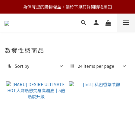
為保障您的購物權益，請於下單前詳閱購物須知
💌 Nearby收藏家｜任選三件 9折 五件 88折
💌 Nearby收藏家｜任選三件 9折 五件 88折
激發性慾商品
Sort by
24 Items per page