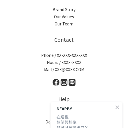
Brand Story
Our Values
Our Team
Contact
Phone / XX-XXX-XXX-XXX
Hours / XXXX-XXXX
Mail / XXX@XXXX.COM
Help
NEARBY
FAQ
在這裡
Delivery & Shipping
慾望與想像
是可以被說出口的