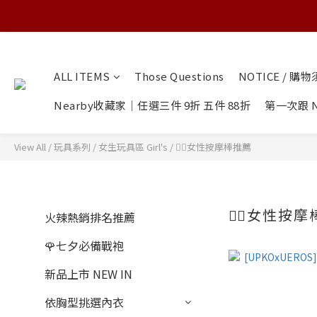
ALL ITEMS
Those Questions
NOTICE / 購
Nearby收藏家｜任選三件 9折 五件 88折
第一次跟 N
View All
/
玩具系列
/
女生玩具區 Girl's
/
👍🏻女性按摩棒推薦
👍🏻女性按
火辣熱銷排名推薦
🌹七夕必備戰袍
新品上市 NEW IN
依胸型挑選內衣