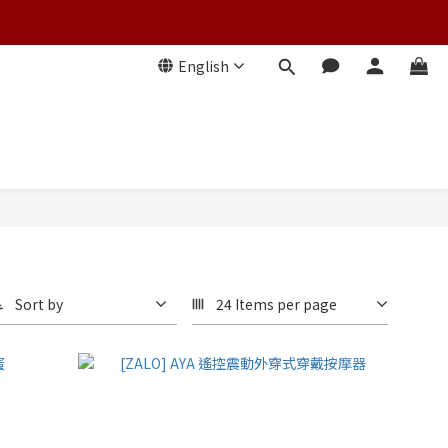
English
Sort by
24 Items per page