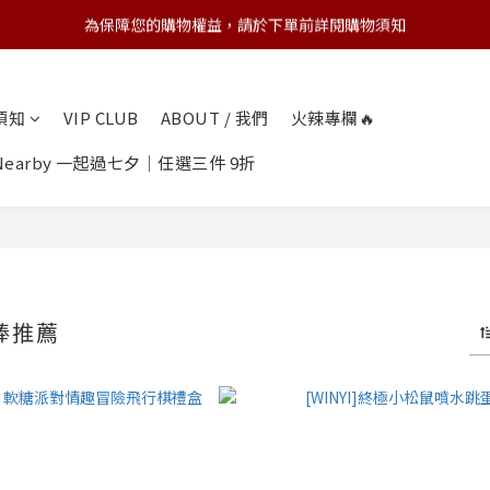
為保障您的購物權益，請於下單前詳閱購物須知
💌 Nearby收藏家｜任選三件 9折 五件 88折
💌 Nearby收藏家｜任選三件 9折 五件 88折
物須知
VIP CLUB
ABOUT / 我們
火辣專欄🔥
earby 一起過七夕｜任選三件 9折
摩棒推薦