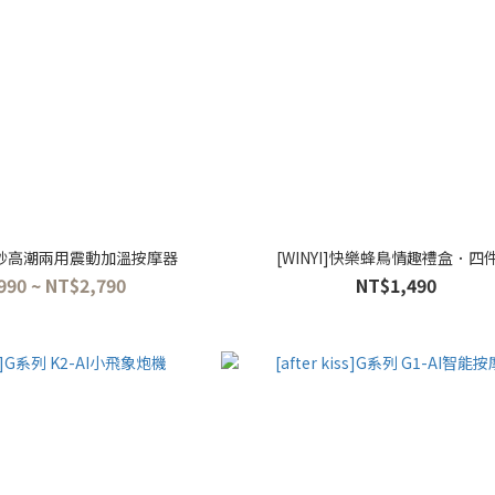
ESS 秒高潮兩用震動加溫按摩器
[WINYI]快樂蜂鳥情趣禮盒．四
990 ~ NT$2,790
NT$1,490