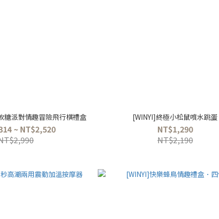
S] 軟糖派對情趣冒險飛行棋禮盒
[WINYI]終極小松鼠噴水跳蛋
314 ~ NT$2,520
NT$1,290
NT$2,990
NT$2,190