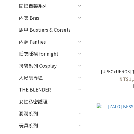
闆娘自製系列
內衣 Bras
馬甲 Bustiers & Corsets
內褲 Panties
睡衣睡裙 for night
扮裝系列 Cosplay
[UPKOxUERO
大尺碼專區
NT$1,
THE BLENDER
女性私密護理
潤潤系列
玩具系列